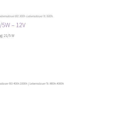
 Lebensdauer B3: 300h -Lebensdauer Tc: 600h.
/5W – 12V
g: 21/5 W
nsdauer B3: 400h.1000h | Lebensdauer Tc: 800h.4000h