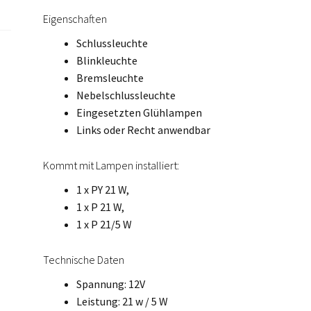
Eigenschaften
Schlussleuchte
Blinkleuchte
Bremsleuchte
Nebelschlussleuchte
Eingesetzten Glühlampen
Links oder Recht anwendbar
Kommt mit Lampen installiert:
1 x PY 21 W,
1 x P 21 W,
1 x P 21/5 W
Technische Daten
Spannung: 12V
Leistung: 21 w / 5 W