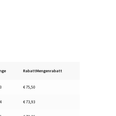
nge
RabattMengenrabatt
 3
€
75,50
 4
€
73,93