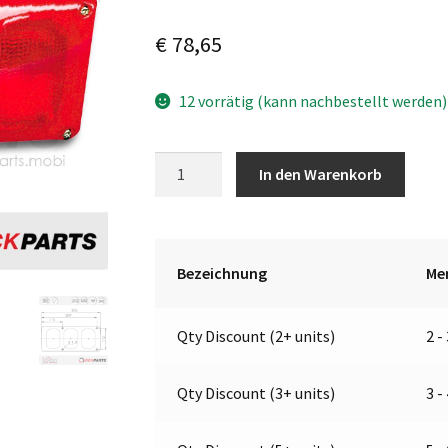
€
78,65
12 vorrätig (kann nachbestellt werden)
Multifunktionsleuchte
A
In den Warenkorb
|
l
12V
t
|
e
Jokon
r
Bezeichnung
Me
E1-
n
767
a
Qty Discount (2+ units)
2 -
Menge
t
i
v
Qty Discount (3+ units)
3 -
e
: