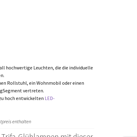
l hochwertige Leuchten, die die individuelle
n.
einen Rollstuhl, ein Wohnmobil oder einen
ugSegment vertreten.
 zu hoch entwickelten
LED-
tpreis enthalten
Trifa-Glühlampen mit dieser