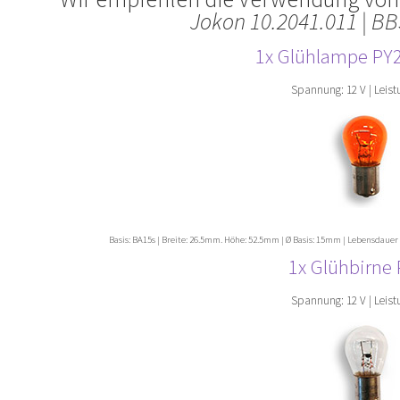
Jokon 10.2041.011 | B
1x Glühlampe PY
Spannung: 12 V | Leist
Basis: BA15s | Breite: 26.5mm. Höhe: 52.5mm | Ø Basis: 15mm | Lebensdauer
1x Glühbirne
Spannung: 12 V | Leist