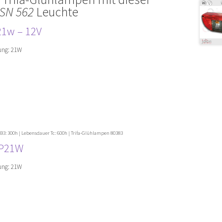
BSN 562
Leuchte
21w – 12V
ung: 21W
 B3: 300h | Lebensdauer Tc: 600h | Trifa-Glühlampen 80383
P21
W
ung: 21W