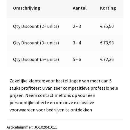
|
r
Omschrijving
Aantal
Korting
Jokon
n
E1-
a
Qty Discount (2+ units)
2 - 3
€
75,50
767
t
aantal
i
v
Qty Discount (3+ units)
3 - 4
€
73,93
e
:
Qty Discount (5+ units)
5 - 6
€
72,36
Zakelijke klanten: voor bestellingen van meer dan 6
stuks profiteert u van zeer competitieve professionele
prijzen. Neem contact met ons op voor een
persoonlijke offerte en om onze exclusieve
voorwaarden voor bedrijven te ontdekken
Artikelnummer:
JO102041011