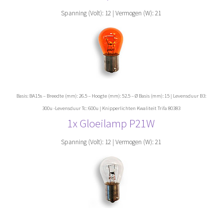
Spanning (Volt): 12 | Vermogen (W): 21
Basis: BA15s – Breedte (mm): 26.5 – Hoogte (mm): 52.5 – Ø Basis (mm): 15 | Levensduur B3:
300u -Levensduur Tc: 600u | Knipperlichten Kwaliteit Trifa 80383
1x Gloeilamp
P21
W
Spanning (Volt): 12 | Vermogen (W): 21