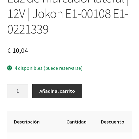
12V | Jokon E1-00108 E1-
0221339
€
10,04
4 disponibles (puede reservarse)
Luz
A
Añadir al carrito
de
l
marcador
t
lateral
e
|
r
Descripción
Cantidad
Descuento
12V
n
|
a