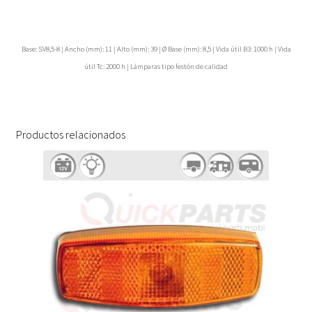
Base: SV8,5-8 | Ancho (mm): 11 | Alto (mm): 39 | Ø Base (mm): 8,5 | Vida útil B3: 1000 h | Vida
útil Tc: 2000 h | Lámparas tipo festón de calidad
Productos relacionados