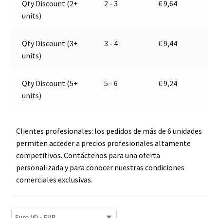
Qty Discount (2+
2 - 3
€
9,64
Jokon
t
units)
E1-
i
00108
v
E1-
e
Qty Discount (3+
3 - 4
€
9,44
0221339
:
units)
cantidad
Qty Discount (5+
5 - 6
€
9,24
units)
Clientes profesionales: los pedidos de más de 6 unidades
permiten acceder a precios profesionales altamente
competitivos. Contáctenos para una oferta
personalizada y para conocer nuestras condiciones
comerciales exclusivas.
Euro (€) - EUR