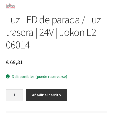
Luz LED de parada / Luz
trasera | 24V | Jokon E2-
06014
€
69,81
3 disponibles (puede reservarse)
Luz
A
Añadir al carrito
LED
l
de
t
parada
e