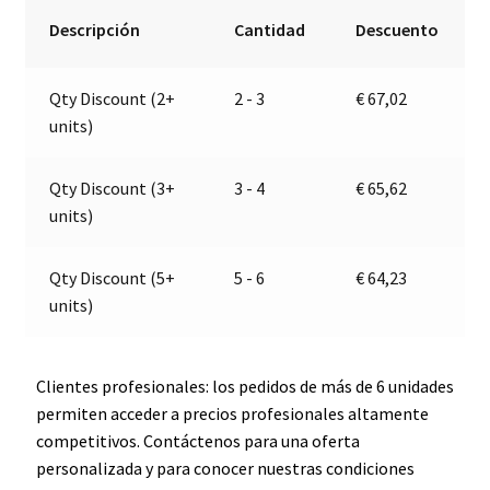
/
r
Descripción
Cantidad
Descuento
Luz
n
trasera
a
Qty Discount (2+
2 - 3
€
67,02
|
t
units)
24V
i
|
v
Jokon
e
Qty Discount (3+
3 - 4
€
65,62
E2-
:
units)
06014
cantidad
Qty Discount (5+
5 - 6
€
64,23
units)
Clientes profesionales: los pedidos de más de 6 unidades
permiten acceder a precios profesionales altamente
competitivos. Contáctenos para una oferta
personalizada y para conocer nuestras condiciones