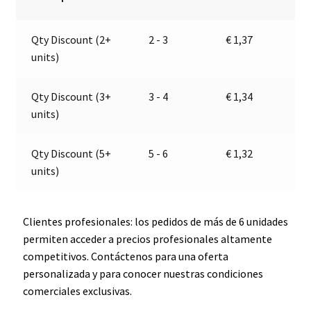
E3-
n
51005,
a
Qty Discount (2+
2 - 3
€
1,37
DR
t
units)
106
i
cantidad
v
e
Qty Discount (3+
3 - 4
€
1,34
:
units)
Qty Discount (5+
5 - 6
€
1,32
units)
Clientes profesionales: los pedidos de más de 6 unidades
permiten acceder a precios profesionales altamente
competitivos. Contáctenos para una oferta
personalizada y para conocer nuestras condiciones
comerciales exclusivas.