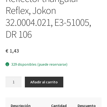
Reflex, Jokon
32.0004.021, E3-51005,
DR 106
€
1,43
329 disponibles (puede reservarse)
Reflector
A
Añadir al carrito
triangular
l
Reflex,
t
Jokon
e
32.0004.021,
r
Descripción
Cantidad
Descuento