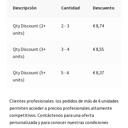
clara
r
Descripción
Cantidad
Descuento
|
n
Jokon
a
Qty Discount (2+
2 - 3
€
8,74
100
t
units)
E/26
i
cantidad
v
e
Qty Discount (3+
3 - 4
€
8,55
:
units)
Qty Discount (5+
5 - 6
€
8,37
units)
Clientes profesionales: los pedidos de más de 6 unidades
permiten acceder a precios profesionales altamente
competitivos. Contáctenos para una oferta
personalizada y para conocer nuestras condiciones