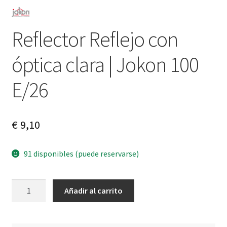
Reflector Reflejo con
óptica clara | Jokon 100
E/26
€
9,10
91 disponibles (puede reservarse)
Reflector
A
Añadir al carrito
Reflejo
l
con
t
óptica
e