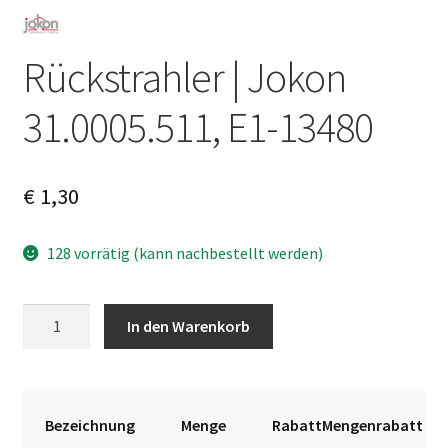
Rückstrahler | Jokon
31.0005.511, E1-13480
€
1,30
128 vorrätig (kann nachbestellt werden)
Rückstrahler
A
In den Warenkorb
|
l
Jokon
t
31.0005.511,
e
E1-
r
Bezeichnung
Menge
RabattMengenrabatt
13480
n