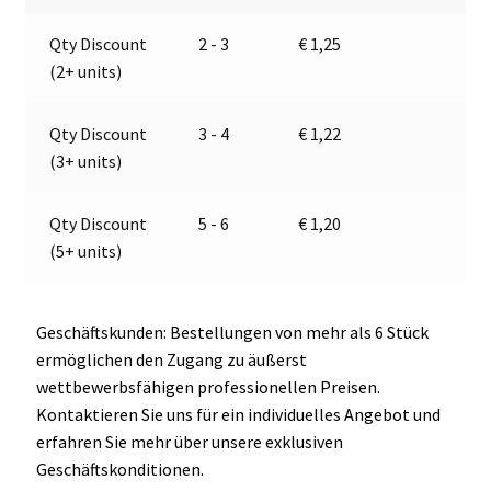
Menge
a
Qty Discount
2 - 3
€
1,25
t
(2+ units)
i
v
e
Qty Discount
3 - 4
€
1,22
:
(3+ units)
Qty Discount
5 - 6
€
1,20
(5+ units)
Geschäftskunden: Bestellungen von mehr als 6 Stück
ermöglichen den Zugang zu äußerst
wettbewerbsfähigen professionellen Preisen.
Kontaktieren Sie uns für ein individuelles Angebot und
erfahren Sie mehr über unsere exklusiven
Geschäftskonditionen.