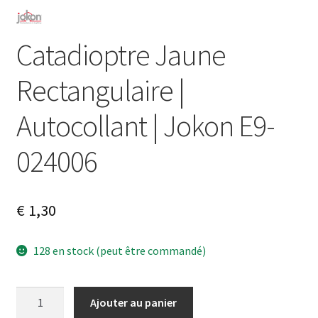
Catadioptre Jaune
Rectangulaire |
Autocollant | Jokon E9-
024006
€
1,30
128 en stock (peut être commandé)
quantité
A
Ajouter au panier
de
l