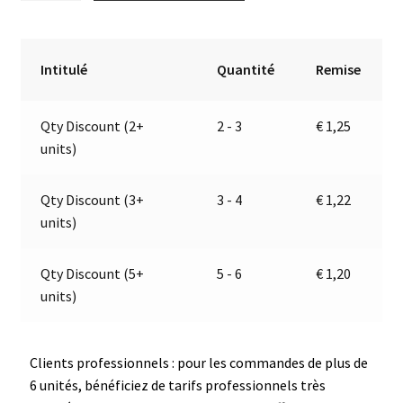
Catadioptre
t
Jaune
e
Rectangulaire
r
Intitulé
Quantité
Remise
|
n
Autocollant
a
Qty Discount (2+
2 - 3
€
1,25
|
t
units)
Jokon
i
E9-
v
024006
e
Qty Discount (3+
3 - 4
€
1,22
:
units)
Qty Discount (5+
5 - 6
€
1,20
units)
Clients professionnels : pour les commandes de plus de
6 unités, bénéficiez de tarifs professionnels très