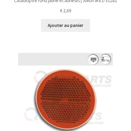
Catadioptre rond jaune et adhésifs | Jokon IA E1-31281
€
2,69
Ajouter au panier