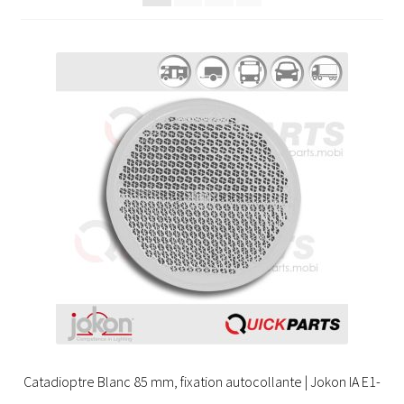
Catadioptre Blanc 85 mm, fixation autocollante | Jokon IA E1-