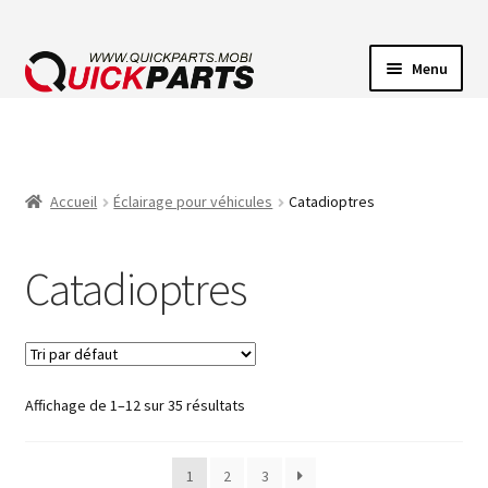
Menu
ECLAIRAGE VEHICULE
CONNECTEUR ÉLECTRIQUE
Accueil
Éclairage pour véhicules
Catadioptres
POMPES
Catadioptres
AVERTISSEUR SONORE
Affichage de 1–12 sur 35 résultats
1
2
3