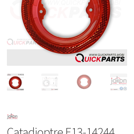
Catadioptre E13-14244