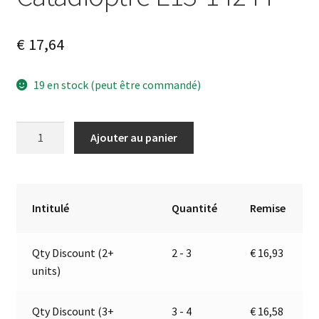
€
17,64
19 en stock (peut être commandé)
quantité
A
Ajouter au panier
de
l
Catadioptre
t
E13-
e
14244
r
Intitulé
Quantité
Remise
n
a
Qty Discount (2+
2 - 3
€
16,93
t
units)
i
v
e
Qty Discount (3+
3 - 4
€
16,58