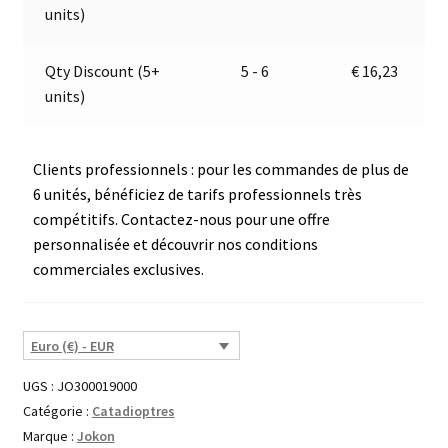
:
units)
Qty Discount (5+
5 - 6
€
16,23
units)
Clients professionnels : pour les commandes de plus de
6 unités, bénéficiez de tarifs professionnels très
compétitifs. Contactez-nous pour une offre
personnalisée et découvrir nos conditions
commerciales exclusives.
Euro (€) - EUR
UGS :
JO300019000
Catégorie :
Catadioptres
Marque :
Jokon