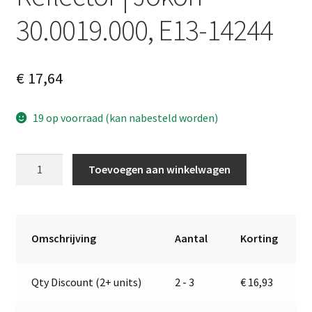
30.0019.000, E13-14244
€
17,64
19 op voorraad (kan nabesteld worden)
Reflector
A
Toevoegen aan winkelwagen
|
l
Jokon
t
30.0019.000,
e
E13-
r
Omschrijving
Aantal
Korting
14244
n
aantal
a
Qty Discount (2+ units)
2 - 3
€
16,93
t
i