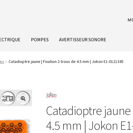
M
ECTRIQUE
POMPES
AVERTISSEUR SONORE
res
Catadioptre jaune | Fixation 2 trous de 4.5 mm | Jokon E1-0121345
Catadioptre jaune |
4.5 mm | Jokon E