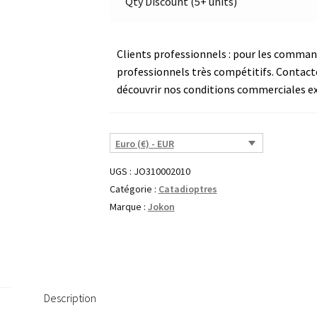
Qty Discount (5+ units)
Jokon
E1-
0121345
Clients professionnels : pour les commande
professionnels très compétitifs. Contact
découvrir nos conditions commerciales ex
Euro (€) - EUR
UGS :
JO310002010
Catégorie :
Catadioptres
Marque :
Jokon
Description