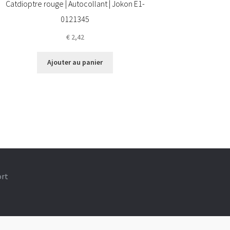
Catdioptre rouge | Autocollant | Jokon E1-
0121345
€
2,42
Ajouter au panier
ort