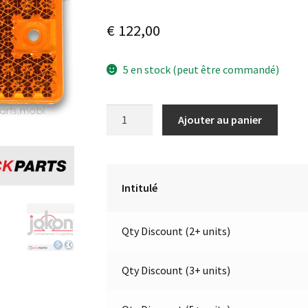
€
122,00
5 en stock (peut être commandé)
quantité
A
Ajouter au panier
de
l
Catadioptre
t
jaune
e
|
r
Intitulé
Fixation
n
2
a
Qty Discount (2+ units)
trous
t
de
i
4.5
v
Qty Discount (3+ units)
mm
e
|
: