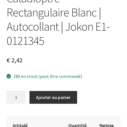
Rectangulaire Blanc |
Autocollant | Jokon E1-
0121345
€
2,42
180 en stock (peut être commandé)
quantité
A
Ajouter au panier
de
l
Catadioptre
t
Rectangulaire
e
Blanc
r
Intitulé
Quantité
Remise