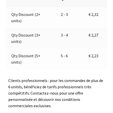
|
n
Autocollant
a
Qty Discount (2+
2 - 3
€
2,32
|
t
units)
Jokon
i
E1-
v
0121345
e
Qty Discount (3+
3 - 4
€
2,27
:
units)
Qty Discount (5+
5 - 6
€
2,23
units)
Clients professionnels : pour les commandes de plus de
6 unités, bénéficiez de tarifs professionnels très
compétitifs. Contactez-nous pour une offre
personnalisée et découvrir nos conditions
commerciales exclusives.