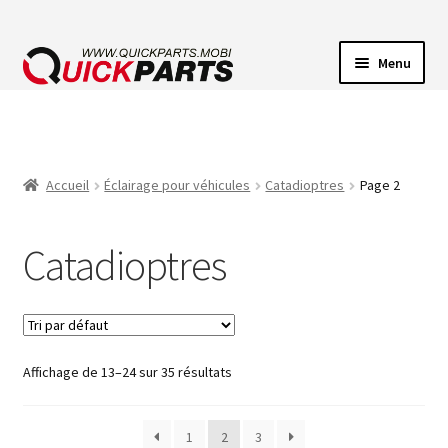
Menu
ECLAIRAGE VEHICULE
CONNECTEUR ÉLECTRIQUE
Accueil
Éclairage pour véhicules
Catadioptres
Page 2
POMPES
Catadioptres
AVERTISSEUR SONORE
Affichage de 13–24 sur 35 résultats
1
2
3