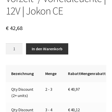
12V | Jokon CE
€
42,68
Vorzelt-
A
In den Warenkorb
/
l
Vorfeldleuchte
t
|
e
12V
r
Bezeichnung
Menge
RabattMengenrabatt
|
n
Jokon
a
Qty Discount
2 - 3
€
40,97
CE
t
(2+ units)
Menge
i
v
e
Qty Discount
3 - 4
€
40,12