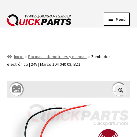
Menú
ILUMINACIÓN
CONECTORES ELÉCTRICOS
Inicio
Bocinas automotrices y marinas
Zumbador
electrónico | 24V | Marco 104 040 03, BZ1
BOMBAS
CLAXONES