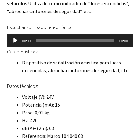
vehículos Utilizado como indicador de “luces encendidas”,
“abrochar cinturones de seguridad”, etc.
Escuchar zumbador electrónico
Reproductor
00:00
00:00
de
Caracteristicas:
audio
Dispositivo de señalización acústica para luces
encendidas, abrochar cinturones de seguridad, etc.
Datos técnicos:
Voltaje (V): 24V
Potencia (mA): 15
Peso: 0,01 kg
Hz: 420
dB(A)- (2m): 68
Referencia: Marco 104 040 03