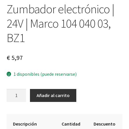
Zumbador electrónico |
24V | Marco 104 040 03,
BZ1
€
5,97
1 disponibles (puede reservarse)
Zumbador
A
Añadir al carrito
electrónico
l
|
t
24V
e
|
r
Descripción
Cantidad
Descuento
Marco
n