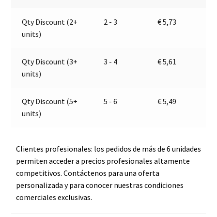
104
a
Qty Discount (2+
2 - 3
€
5,73
040
t
units)
03,
i
BZ1
v
cantidad
e
Qty Discount (3+
3 - 4
€
5,61
:
units)
Qty Discount (5+
5 - 6
€
5,49
units)
Clientes profesionales: los pedidos de más de 6 unidades
permiten acceder a precios profesionales altamente
competitivos. Contáctenos para una oferta
personalizada y para conocer nuestras condiciones
comerciales exclusivas.