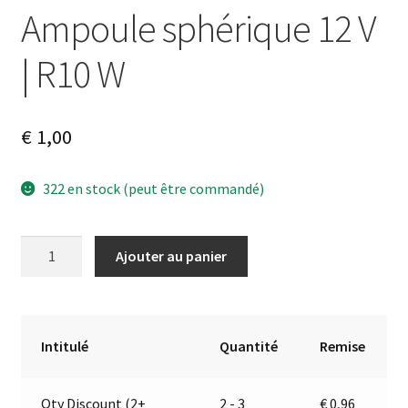
Ampoule sphérique 12 V
| R10 W
€
1,00
322 en stock (peut être commandé)
quantité
A
Ajouter au panier
de
l
Ampoule
t
sphérique
e
12
r
Intitulé
Quantité
Remise
V
n
|
a
Qty Discount (2+
2 - 3
€
0,96
R10
t