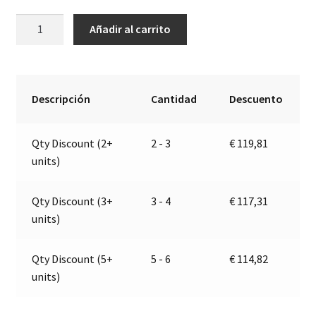
Bomba
A
Añadir al carrito
eléctrica
l
autocebante
t
para
e
diversos
r
Descripción
Cantidad
Descuento
líquidos
n
|
a
Qty Discount (2+
2 - 3
€
119,81
12V
t
units)
|
i
164
v
200
e
Qty Discount (3+
3 - 4
€
117,31
12
:
units)
cantidad
Qty Discount (5+
5 - 6
€
114,82
units)