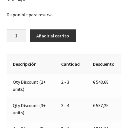
Disponible para reserva
Bomba
A
Añadir al carrito
eléctrica
l
autocebante
t
para
e
diversos
r
Descripción
Cantidad
Descuento
líquidos
n
|
a
Qty Discount (2+
2 - 3
€
548,68
12-
t
units)
24V
i
|
v
Marco
e
Qty Discount (3+
3 - 4
€
537,25
164
:
units)
622
15