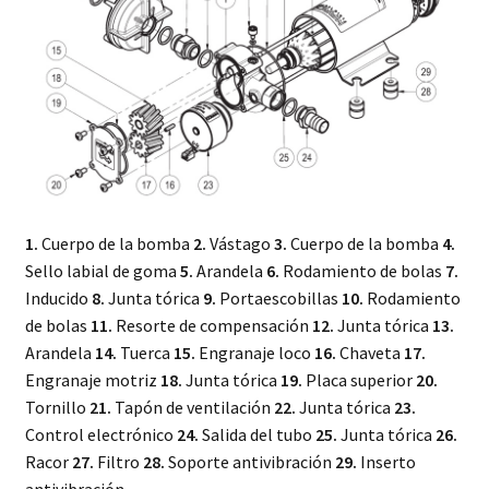
1.
Cuerpo de la bomba
2.
Vástago
3.
Cuerpo de la bomba
4.
Sello labial de goma
5.
Arandela
6.
Rodamiento de bolas
7.
Inducido
8.
Junta tórica
9.
Portaescobillas
10.
Rodamiento
de bolas
11.
Resorte de compensación
12.
Junta tórica
13.
Arandela
14.
Tuerca
15.
Engranaje loco
16.
Chaveta
17.
Engranaje motriz
18.
Junta tórica
19.
Placa superior
20.
Tornillo
21.
Tapón de ventilación
22.
Junta tórica
23.
Control electrónico
24.
Salida del tubo
25.
Junta tórica
26.
Racor
27.
Filtro
28.
Soporte antivibración
29.
Inserto
antivibración