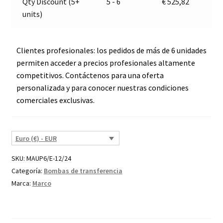
Qty Discount (5+
5 - 6
€
525,82
cantidad
units)
Clientes profesionales: los pedidos de más de 6 unidades
permiten acceder a precios profesionales altamente
competitivos. Contáctenos para una oferta
personalizada y para conocer nuestras condiciones
comerciales exclusivas.
Euro (€) - EUR
SKU:
MAUP6/E-12/24
Categoría:
Bombas de transferencia
Marca:
Marco