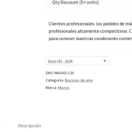
Qty Discount (5+ units)
Marco
112
180
Clientes profesionales: los pedidos de má
12
profesionales altamente competitivos. C
cantidad
para conocer nuestras condiciones comerc
Euro (€) - EUR
SKU:
MAAA5-12V
Categoría:
Bocinas de aire
Marca:
Marco
Descripción