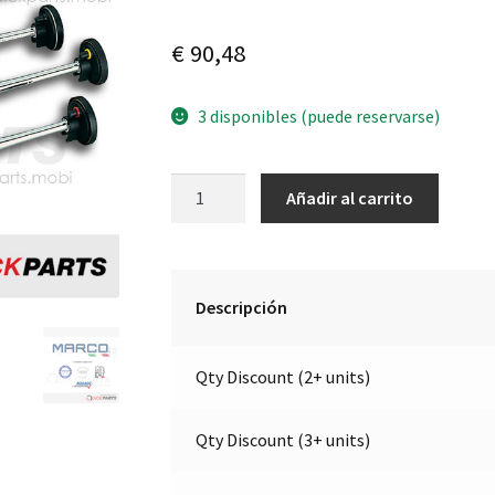
€
90,48
3 disponibles (puede reservarse)
Bocina
A
Añadir al carrito
de
l
aire
t
completa
e
con
r
Descripción
5
n
trompetas
a
Qty Discount (2+ units)
metálicas
t
cromadas
i
|
v
Qty Discount (3+ units)
12V
e
|
: