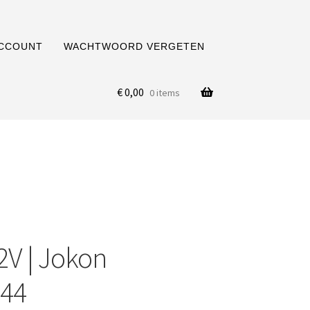
ACCOUNT
WACHTWOORD VERGETEN
€
0,00
0 items
12V | Jokon
544