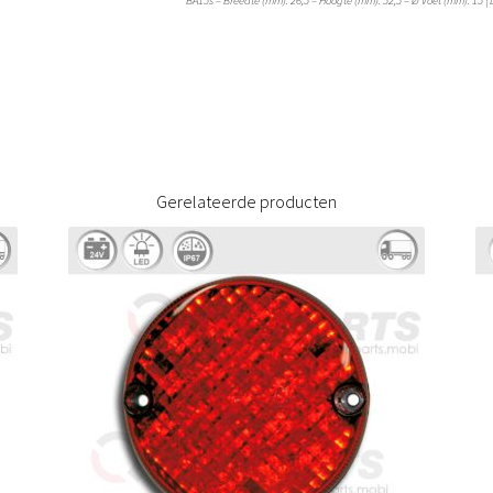
BA15s – Breedte (mm): 26,5 – Hoogte (mm): 52,5 – Ø Voet (mm): 15 |
Gerelateerde producten