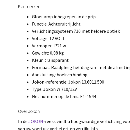
Kenmerken:
Gloeilamp inbegrepen in de prijs.
Functie: Achteruitrijlicht
Verlichtingssysteem 710 met heldere optiek
Voltage: 12 VOLT
Vermogen: P21 w
Gewicht: 0,08 kg
Kleur: transparant
Formaat: Raadpleeg het diagram met de afmetin
Aansluiting: hoekverbinding.
Jokon-referentie: Jokon 13.6011.500
Type: Jokon W 710/12V
Het nummer op de lens: E1-1544
Over Jokon
In de
JOKON
-reeks vindt u hoogwaardige verlichting voo
van uw voertuig verbetert en verrijkt.hts.