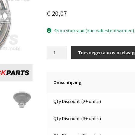
€
20,07
45 op voorraad (kan nabesteld worden)
Achteruitrijlicht
Toevoegen aan winkelwag
|
12V
|
Jokon
Omschrijving
13.6011.500,
E1-
Qty Discount (2+ units)
1544
aantal
Qty Discount (3+ units)