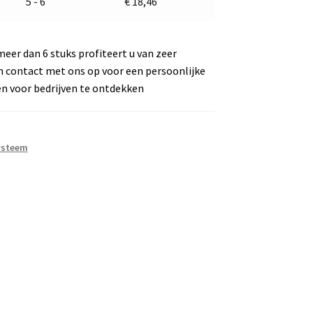
5 - 6
€
18,46
meer dan 6 stuks profiteert u van zeer
m contact met ons op voor een persoonlijke
en voor bedrijven te ontdekken
ysteem