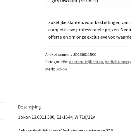
Qty Discount (5+ units)
Zakelijke klanten: voor bestellingen van 
competitieve professionele prijzen. Nee
offerte en om onze exclusieve voorwaard
Artikelnummer:
JO136011500
Categorieën:
Achteruitrijlichten
,
Verlichtingss
Merk:
Jokon
Beschrijving
Jokon 13.6011.500, E1-1544, W 710/12V
Achteruitrijlicht voor Verlichtingssystemen 710