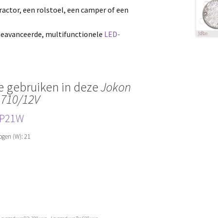
tractor, een rolstoel, een camper of een
geavanceerde, multifunctionele
LED-
e gebruiken in deze
Jokon
 710/12V
P21
W
ogen (W): 21