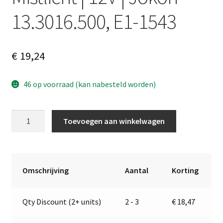
13.3016.500, E1-1543
€
19,24
46 op voorraad (kan nabesteld worden)
Mistlicht
A
Toevoegen aan winkelwagen
|
l
12V
t
|
e
Jokon
r
Omschrijving
Aantal
Korting
13.3016.500,
n
E1-
a
Qty Discount (2+ units)
2 - 3
€
18,47
1543
t
aantal
i