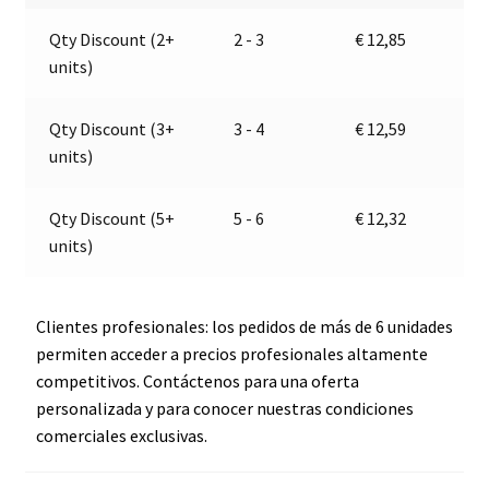
|
a
Qty Discount (2+
2 - 3
€
12,85
12-
t
units)
24V
i
|
v
PRO
e
Qty Discount (3+
3 - 4
€
12,59
CAR
:
units)
67879000
cantidad
Qty Discount (5+
5 - 6
€
12,32
units)
Clientes profesionales: los pedidos de más de 6 unidades
permiten acceder a precios profesionales altamente
competitivos. Contáctenos para una oferta
personalizada y para conocer nuestras condiciones
comerciales exclusivas.