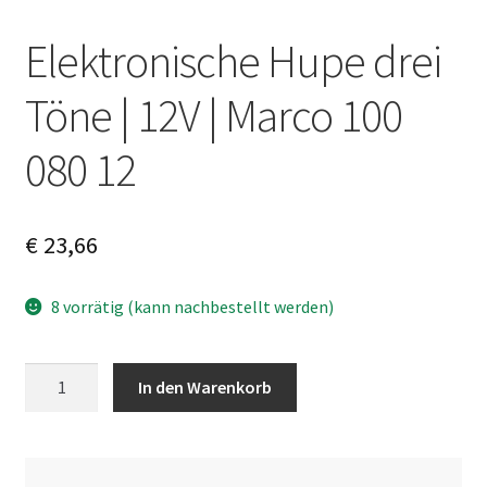
Elektronische Hupe drei
Töne | 12V | Marco 100
080 12
€
23,66
8 vorrätig (kann nachbestellt werden)
Elektronische
A
In den Warenkorb
Hupe
l
drei
t
Töne
e
|
r