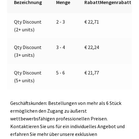
Bezeichnung
Menge
RabattMengenrabatt
12V
n
|
a
Qty Discount
2 - 3
€
22,71
Marco
t
(2+ units)
100
i
080
v
12
e
Qty Discount
3 - 4
€
22,24
Menge
:
(3+ units)
Qty Discount
5 - 6
€
21,77
(5+ units)
Geschäftskunden: Bestellungen von mehr als 6 Stück
ermöglichen den Zugang zu äußerst
wettbewerbsfähigen professionellen Preisen.
Kontaktieren Sie uns für ein individuelles Angebot und
erfahren Sie mehr über unsere exklusiven