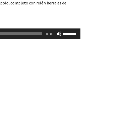
polo, completo con relé y herrajes de
Utiliza
00:00
las
teclas
de
flecha
arriba/abajo
para
aumentar
o
disminuir
el
volumen.