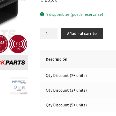
8 disponibles (puede reservarse)
Juego
A
Añadir al carrito
de
l
bocinas
t
electromagnéticas
e
|
r
Descripción
12V
n
|
a
Qty Discount (2+ units)
Marco
t
100
i
080
v
Qty Discount (3+ units)
12
e
cantidad
:
Qty Discount (5+ units)