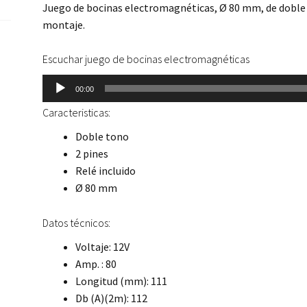
Juego de bocinas electromagnéticas, Ø 80 mm, de doble 
montaje.
Escuchar juego de bocinas electromagnéticas
Reproductor
00:00
de
Caracteristicas:
audio
Doble tono
2 pines
Relé incluido
Ø 80 mm
Datos técnicos:
Voltaje: 12V
Amp. : 80
Longitud (mm): 111
Db (A)(2m): 112