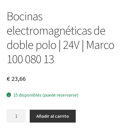
Bocinas
electromagnéticas de
doble polo | 24V | Marco
100 080 13
€
23,66
15 disponibles (puede reservarse)
Bocinas
A
Añadir al carrito
electromagnéticas
l
de
t