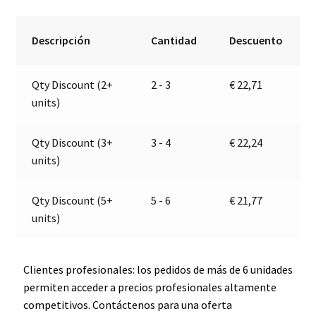
doble
e
polo
r
Descripción
Cantidad
Descuento
|
n
24V
a
Qty Discount (2+
2 - 3
€
22,71
|
t
units)
Marco
i
100
v
080
e
Qty Discount (3+
3 - 4
€
22,24
13
:
units)
cantidad
Qty Discount (5+
5 - 6
€
21,77
units)
Clientes profesionales: los pedidos de más de 6 unidades
permiten acceder a precios profesionales altamente
competitivos. Contáctenos para una oferta