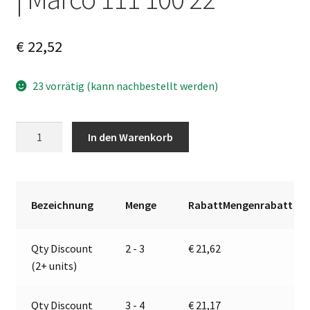
€
22,52
23 vorrätig (kann nachbestellt werden)
Elektroventil,
A
In den Warenkorb
blister
l
|
t
12V
e
|
r
Bezeichnung
Menge
RabattMengenrabatt
Marco
n
111
a
Qty Discount
2 - 3
€
21,62
100
t
(2+ units)
22
i
Menge
v
e
Qty Discount
3 - 4
€
21,17