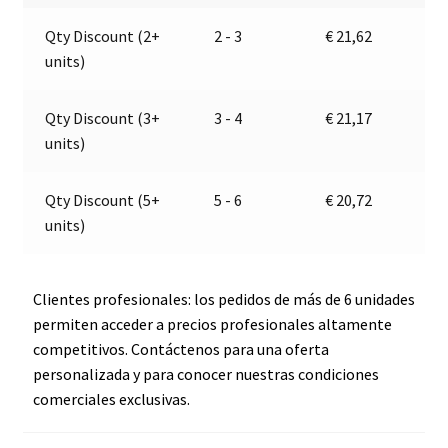
aire
a
Qty Discount (2+
2 - 3
€
21,62
|
t
units)
12V
i
|
v
Marco
e
Qty Discount (3+
3 - 4
€
21,17
111
:
units)
100
22
Qty Discount (5+
5 - 6
€
20,72
cantidad
units)
Clientes profesionales: los pedidos de más de 6 unidades
permiten acceder a precios profesionales altamente
competitivos. Contáctenos para una oferta
personalizada y para conocer nuestras condiciones
comerciales exclusivas.