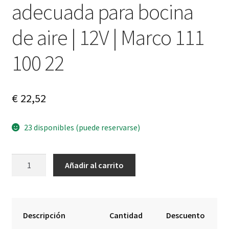
adecuada para bocina
de aire | 12V | Marco 111
100 22
€
22,52
23 disponibles (puede reservarse)
Válvula
A
Añadir al carrito
eléctrica
l
adecuada
t
para
e
bocina
r
Descripción
Cantidad
Descuento
de
n