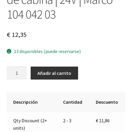
104 042 03
€
12,35
13 disponibles (puede reservarse)
Zumbador
A
Añadir al carrito
electrónico
l
de
t
cabina
e
|
r
Descripción
Cantidad
Descuento
24V
n
|
a
Qty Discount (2+
2 - 3
€
11,86
Marco
t
units)
104
i