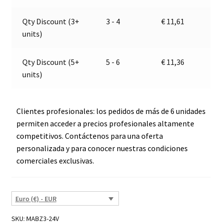
042
v
03
e
Qty Discount (3+
3 - 4
€
11,61
cantidad
:
units)
Qty Discount (5+
5 - 6
€
11,36
units)
Clientes profesionales: los pedidos de más de 6 unidades
permiten acceder a precios profesionales altamente
competitivos. Contáctenos para una oferta
personalizada y para conocer nuestras condiciones
comerciales exclusivas.
Euro (€) - EUR
SKU:
MABZ3-24V