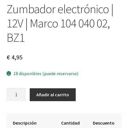
Zumbador electrónico |
12V | Marco 104 040 02,
BZ1
€
4,95
18 disponibles (puede reservarse)
Zumbador
A
Añadir al carrito
electrónico
l
|
t
12V
e
|
r
Descripción
Cantidad
Descuento
Marco
n