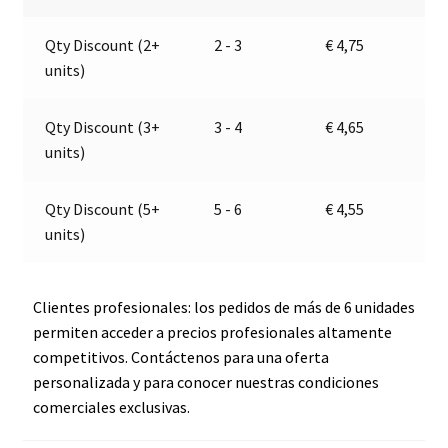
104
a
Qty Discount (2+
2 - 3
€
4,75
040
t
units)
02,
i
BZ1
v
cantidad
e
Qty Discount (3+
3 - 4
€
4,65
:
units)
Qty Discount (5+
5 - 6
€
4,55
units)
Clientes profesionales: los pedidos de más de 6 unidades
permiten acceder a precios profesionales altamente
competitivos. Contáctenos para una oferta
personalizada y para conocer nuestras condiciones
comerciales exclusivas.