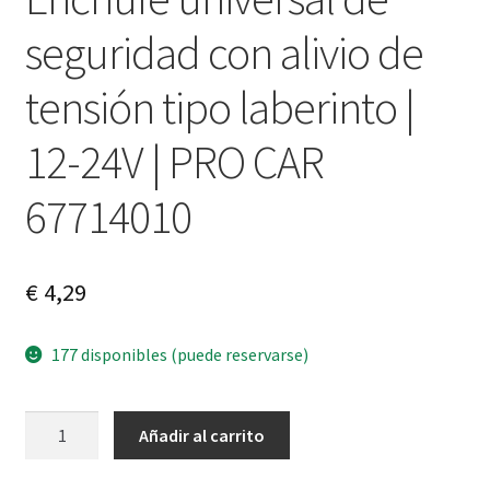
seguridad con alivio de
tensión tipo laberinto |
12-24V | PRO CAR
67714010
€
4,29
177 disponibles (puede reservarse)
Enchufe
A
Añadir al carrito
universal
l
de
t