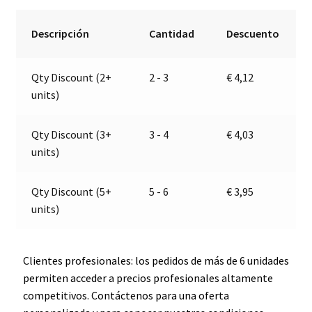
seguridad
e
con
r
Descripción
Cantidad
Descuento
alivio
n
de
a
Qty Discount (2+
2 - 3
€
4,12
tensión
t
units)
tipo
i
laberinto
v
|
e
Qty Discount (3+
3 - 4
€
4,03
12-
:
units)
24V
|
Qty Discount (5+
5 - 6
€
3,95
PRO
units)
CAR
67714010
cantidad
Clientes profesionales: los pedidos de más de 6 unidades
permiten acceder a precios profesionales altamente
competitivos. Contáctenos para una oferta