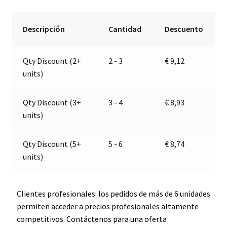
seguridad
e
flexible
r
Descripción
Cantidad
Descuento
con
n
interruptor
a
Qty Discount (2+
2 - 3
€
9,12
|
t
units)
12-
i
24V
v
|
e
Qty Discount (3+
3 - 4
€
8,93
PRO
:
units)
CAR
67747000
Qty Discount (5+
5 - 6
€
8,74
cantidad
units)
Clientes profesionales: los pedidos de más de 6 unidades
permiten acceder a precios profesionales altamente
competitivos. Contáctenos para una oferta