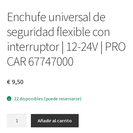
Enchufe universal de
seguridad flexible con
interruptor | 12-24V | PRO
CAR 67747000
€
9,50
22 disponibles (puede reservarse)
Enchufe
A
Añadir al carrito
universal
l
de
t