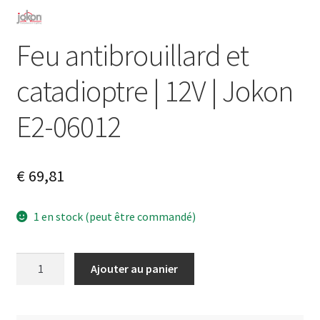
Feu antibrouillard et
catadioptre | 12V | Jokon
E2-06012
€
69,81
1 en stock (peut être commandé)
quantité
A
Ajouter au panier
de
l
Feu
t
antibrouillard
e