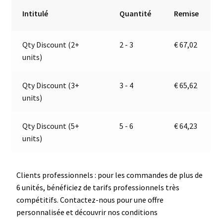
et
r
Intitulé
Quantité
Remise
catadioptre
n
|
a
Qty Discount (2+
2 - 3
€
67,02
12V
t
units)
|
i
Jokon
v
E2-
e
Qty Discount (3+
3 - 4
€
65,62
06012
:
units)
Qty Discount (5+
5 - 6
€
64,23
units)
Clients professionnels : pour les commandes de plus de
6 unités, bénéficiez de tarifs professionnels très
compétitifs. Contactez-nous pour une offre
personnalisée et découvrir nos conditions