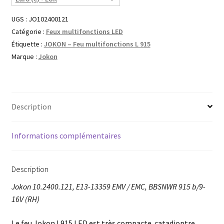
UGS :
JO102400121
Catégorie :
Feux multifonctions LED
Étiquette :
JOKON – Feu multifonctions L 915
Marque :
Jokon
Description
Informations complémentaires
Description
Jokon 10.2400.121, E13-13359 EMV / EMC, BBSNWR 915 b/9-
16V (RH)
Le feu Jokon L915 LED est très compacte. catadioptre