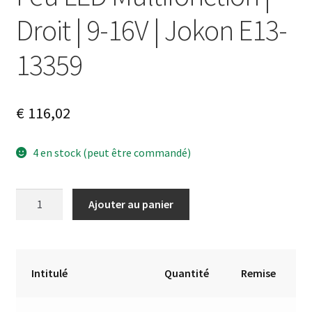
Droit | 9-16V | Jokon E13-
13359
€
116,02
4 en stock (peut être commandé)
quantité
A
Ajouter au panier
de
l
Feu
t
LED
e
Multifonction
r
Intitulé
Quantité
Remise
|
n
Droit
a