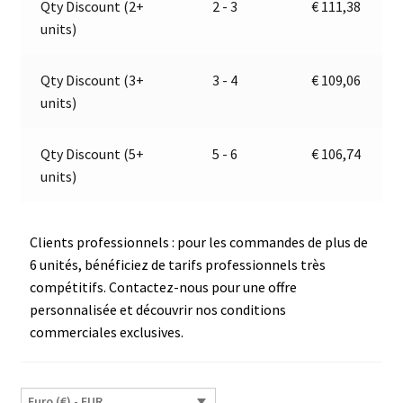
Qty Discount (2+
2 - 3
€
111,38
|
t
units)
9-
i
16V
v
|
e
Qty Discount (3+
3 - 4
€
109,06
Jokon
:
units)
E13-
13359
Qty Discount (5+
5 - 6
€
106,74
units)
Clients professionnels : pour les commandes de plus de
6 unités, bénéficiez de tarifs professionnels très
compétitifs. Contactez-nous pour une offre
personnalisée et découvrir nos conditions
commerciales exclusives.
Euro (€) - EUR