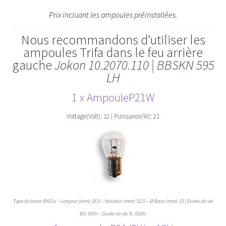
Prix incluant les ampoules préinstallées.
Nous recommandons d’utiliser les
ampoules Trifa dans le feu arrière
gauche
Jokon 10.2070.110 | BBSKN 595
LH
1 x Ampoule
P21
W
Voltage(Volt): 12 | Puissance(W): 21
Type de base: BA15s – Largeur (mm): 26.5 – Hauteur (mm): 52.5 – Ø Base (mm): 15 | Durée de vie
B3: 300h – Durée de vie Tc: 600h.