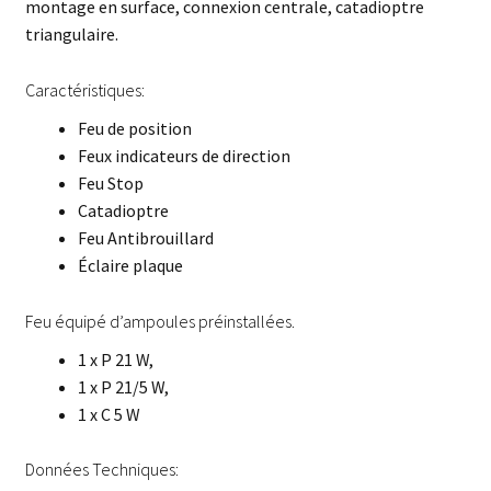
montage en surface, connexion centrale, catadioptre
triangulaire.
Caractéristiques:
Feu de position
Feux indicateurs de direction
Feu Stop
Catadioptre
Feu Antibrouillard
Éclaire plaque
Feu équipé d’ampoules préinstallées.
1 x P 21 W,
1 x P 21/5 W,
1 x C 5 W
Données Techniques: