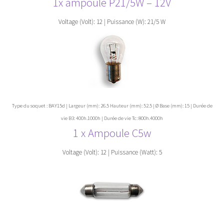
1x ampoule P21/5W – 12V
Voltage (Volt): 12 | Puissance (W): 21/5 W
Type du soquet : BAY15d | Largeur (mm): 26.5 Hauteur (mm): 52.5 | Ø Base (mm): 15 | Durée de
vie B3: 400h.1000h | Durée de vie Tc: 800h.4000h
1 x Ampoule C5w
Voltage (Volt): 12 | Puissance (Watt): 5