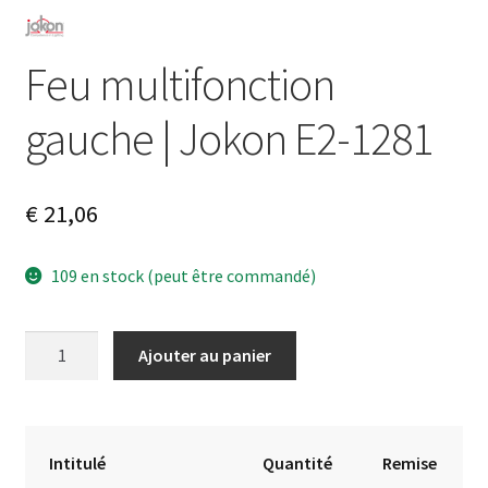
Feu multifonction
gauche | Jokon E2-1281
€
21,06
109 en stock (peut être commandé)
quantité
A
Ajouter au panier
de
l
Feu
t
multifonction
e
gauche
r
Intitulé
Quantité
Remise
|
n