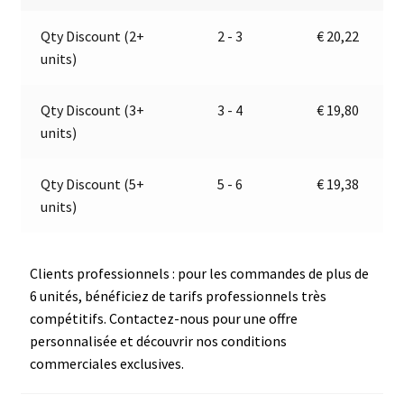
Jokon
a
Qty Discount (2+
2 - 3
€
20,22
E2-
t
units)
1281
i
v
e
Qty Discount (3+
3 - 4
€
19,80
:
units)
Qty Discount (5+
5 - 6
€
19,38
units)
Clients professionnels : pour les commandes de plus de
6 unités, bénéficiez de tarifs professionnels très
compétitifs. Contactez-nous pour une offre
personnalisée et découvrir nos conditions
commerciales exclusives.