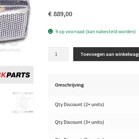
€
889,00
9 op voorraad (kan nabesteld worden)
Breedtelicht
Toevoegen aan winkelwag
met
reflector
|
12V
Omschrijving
|
Jokon
Qty Discount (2+ units)
11.1007.001,
E3-
0253608
Qty Discount (3+ units)
aantal