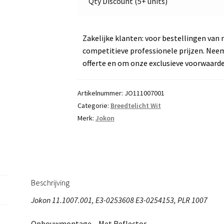
Qty Discount (5+ units)
Zakelijke klanten: voor bestellingen van 
competitieve professionele prijzen. Nee
offerte en om onze exclusieve voorwaard
Artikelnummer:
JO111007001
Categorie:
Breedtelicht Wit
Merk:
Jokon
Beschrijving
Jokon 11.1007.001, E3-0253608 E3-0254153, PLR 1007
Opbouwmontage – Met Reflector