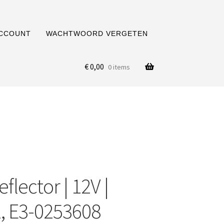
ACCOUNT
WACHTWOORD VERGETEN
€
0,00
0 items
flector | 12V |
, E3-0253608