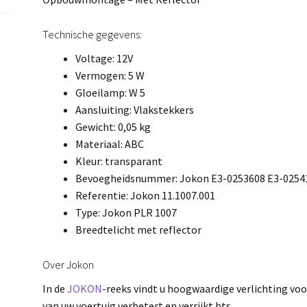
Technische gegevens:
Voltage: 12V
Vermogen: 5 W
Gloeilamp: W 5
Aansluiting: Vlakstekkers
Gewicht: 0,05 kg
Materiaal: ABC
Kleur: transparant
Bevoegheidsnummer: Jokon E3-0253608 E3-0254
Referentie: Jokon 11.1007.001
Type: Jokon PLR 1007
Breedtelicht met reflector
Over Jokon
In de
JOKON
-reeks vindt u hoogwaardige verlichting voo
van uw voertuig verbetert en verrijkt.hts.