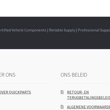
rtified Vehicle Components | Reliable Supply | Professional Supp
ER ONS
ONS BELEID
OVER QUICKPARTS
RETOUR- EN
TERUGBETALINGSBELEI
ALGEMENE VOORWAARD