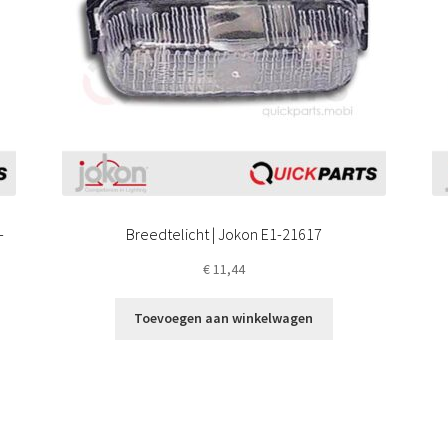
-
Breedtelicht | Jokon E1-21617
€
11,44
Toevoegen aan winkelwagen