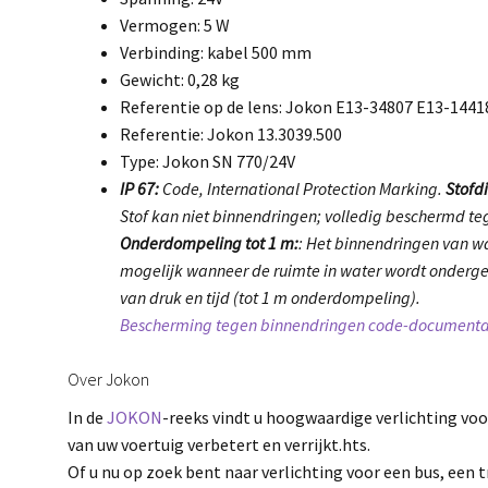
Vermogen: 5 W
Verbinding: kabel 500 mm
Gewicht: 0,28 kg
Referentie op de lens: Jokon E13-34807 E13-1441
Referentie: Jokon 13.3039.500
Type: Jokon SN 770/24V
IP 67:
Code, International Protection Marking.
Stofdi
Stof kan niet binnendringen; volledig beschermd teg
Onderdompeling tot 1 m:
: Het binnendringen van wa
mogelijk wanneer de ruimte in water wordt onder
van druk en tijd (tot 1 m onderdompeling).
Bescherming tegen binnendringen code-documenta
Over Jokon
In de
JOKON
-reeks vindt u hoogwaardige verlichting voo
van uw voertuig verbetert en verrijkt.hts.
Of u nu op zoek bent naar verlichting voor een bus, een 