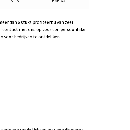
5 - 6
€
46,64
meer dan 6 stuks profiteert u van zeer
m contact met ons op voor een persoonlijke
en voor bedrijven te ontdekken
 serie van ronde lichten met een diameter