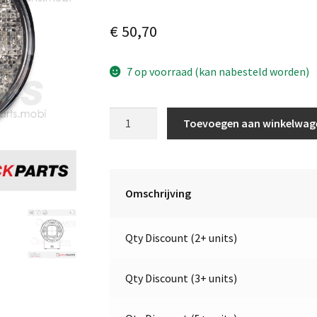
€
50,70
7 op voorraad (kan nabesteld worden)
LED
Toevoegen aan winkelwag
Mistlamp
|
24V
|
Omschrijving
Jokon
E13-
Qty Discount (2+ units)
34807
E13-
14418
Qty Discount (3+ units)
aantal