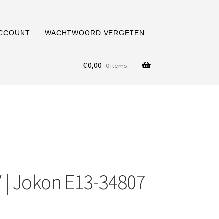
ACCOUNT
WACHTWOORD VERGETEN
€
0,00
0 items
V | Jokon E13-34807