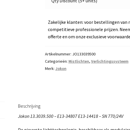
Qty Discount (5+ units)
Zakelijke klanten: voor bestellingen van 
competitieve professionele prijzen. Nee
offerte en om onze exclusieve voorwaard
Artikelnummer:
JO133039500
Categorieën:
Mistlichten
,
Verlichtingssysteem
Merk:
Jokon
Beschrijving
Jokon 13.3039.500 – E13-34807 E13-14418 – SN 770/24V
De nieuwste lichttechnologie, beschikbaar als modulaire