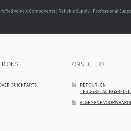
rtified Vehicle Components | Reliable Supply | Professional Supp
ER ONS
ONS BELEID
OVER QUICKPARTS
RETOUR- EN
TERUGBETALINGSBELEI
ALGEMENE VOORWAARD