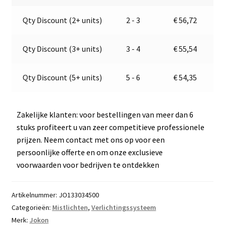
E2-
a
Qty Discount (2+ units)
2 - 3
€
56,72
06056
t
aantal
i
v
Qty Discount (3+ units)
3 - 4
€
55,54
e
:
Qty Discount (5+ units)
5 - 6
€
54,35
Zakelijke klanten: voor bestellingen van meer dan 6
stuks profiteert u van zeer competitieve professionele
prijzen. Neem contact met ons op voor een
persoonlijke offerte en om onze exclusieve
voorwaarden voor bedrijven te ontdekken
Artikelnummer:
JO133034500
Categorieën:
Mistlichten
,
Verlichtingssysteem
Merk:
Jokon