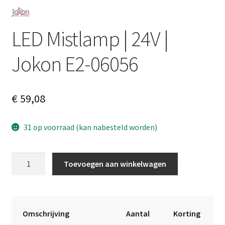
LED Mistlamp | 24V |
Jokon E2-06056
€
59,08
31 op voorraad (kan nabesteld worden)
LED
A
Toevoegen aan winkelwagen
Mistlamp
l
|
t
24V
e
|
r
Omschrijving
Aantal
Korting
Jokon
n