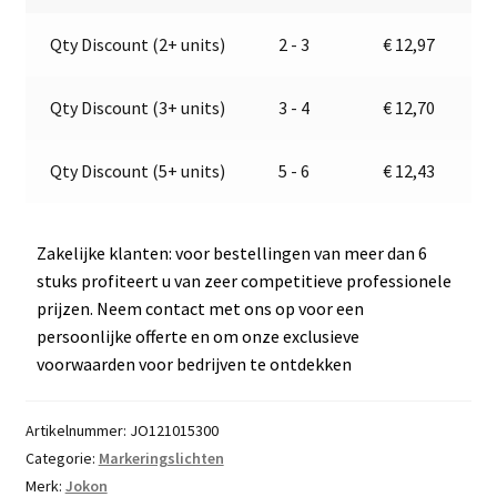
E2-
a
Qty Discount (2+ units)
2 - 3
€
12,97
05024
t
aantal
i
v
Qty Discount (3+ units)
3 - 4
€
12,70
e
:
Qty Discount (5+ units)
5 - 6
€
12,43
Zakelijke klanten: voor bestellingen van meer dan 6
stuks profiteert u van zeer competitieve professionele
prijzen. Neem contact met ons op voor een
persoonlijke offerte en om onze exclusieve
voorwaarden voor bedrijven te ontdekken
Artikelnummer:
JO121015300
Categorie:
Markeringslichten
Merk:
Jokon