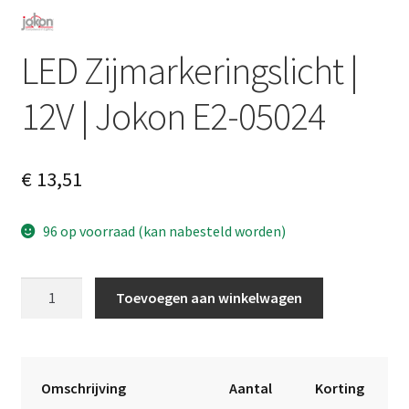
LED Zijmarkeringslicht |
12V | Jokon E2-05024
€
13,51
96 op voorraad (kan nabesteld worden)
LED
A
Toevoegen aan winkelwagen
Zijmarkeringslicht
l
|
t
12V
e
|
r
Omschrijving
Aantal
Korting
Jokon
n