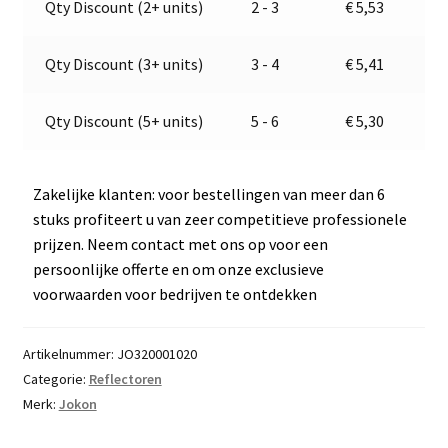
Qty Discount (2+ units)
2 - 3
€
5,53
aantal
t
i
v
Qty Discount (3+ units)
3 - 4
€
5,41
e
:
Qty Discount (5+ units)
5 - 6
€
5,30
Zakelijke klanten: voor bestellingen van meer dan 6
stuks profiteert u van zeer competitieve professionele
prijzen. Neem contact met ons op voor een
persoonlijke offerte en om onze exclusieve
voorwaarden voor bedrijven te ontdekken
Artikelnummer:
JO320001020
Categorie:
Reflectoren
Merk:
Jokon