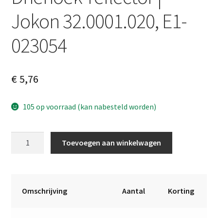
Jokon 32.0001.020, E1-
023054
€
5,76
105 op voorraad (kan nabesteld worden)
Driehoek-
A
Toevoegen aan winkelwagen
reflector
l
|
t
Jokon
e
32.0001.020,
r
Omschrijving
Aantal
Korting
E1-
n
023054
a