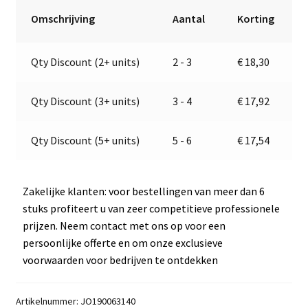
Jokon
r
Omschrijving
Aantal
Korting
19.0063.110,
n
E2-
a
Qty Discount (2+ units)
2 - 3
€
18,30
1281
t
aantal
i
v
Qty Discount (3+ units)
3 - 4
€
17,92
e
:
Qty Discount (5+ units)
5 - 6
€
17,54
Zakelijke klanten: voor bestellingen van meer dan 6
stuks profiteert u van zeer competitieve professionele
prijzen. Neem contact met ons op voor een
persoonlijke offerte en om onze exclusieve
voorwaarden voor bedrijven te ontdekken
Artikelnummer:
JO190063140