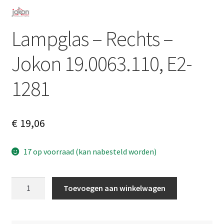
Lampglas – Rechts –
Jokon 19.0063.110, E2-
1281
€
19,06
17 op voorraad (kan nabesteld worden)
Lampglas
A
Toevoegen aan winkelwagen
-
l
Rechts
t
-
e