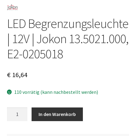
LED Begrenzungsleuchte
| 12V | Jokon 13.5021.000,
E2-0205018
€
16,64
110 vorrätig (kann nachbestellt werden)
LED
A
In den Warenkorb
Begrenzungsleuchte
l
|
t
12V
e