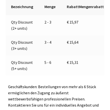
|
r
Bezeichnung
Menge
RabattMengenrabatt
Jokon
n
13.5021.000,
a
Qty Discount
2 - 3
€
15,97
E2-
t
(2+ units)
0205018
i
Menge
v
e
Qty Discount
3 - 4
€
15,64
:
(3+ units)
Qty Discount
5 - 6
€
15,31
(5+ units)
Geschäftskunden: Bestellungen von mehr als 6 Stück
ermöglichen den Zugang zu äußerst
wettbewerbsfähigen professionellen Preisen.
Kontaktieren Sie uns für ein individuelles Angebot und