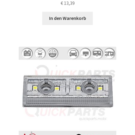
€
13,39
In den Warenkorb