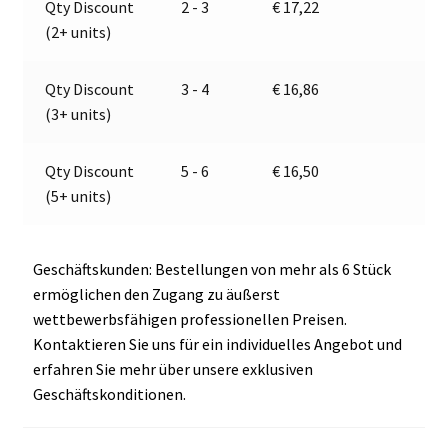
Qty Discount
2 - 3
€
17,22
13.5010.000,
t
(2+ units)
E2-
i
05035
v
Menge
e
Qty Discount
3 - 4
€
16,86
:
(3+ units)
Qty Discount
5 - 6
€
16,50
(5+ units)
Geschäftskunden: Bestellungen von mehr als 6 Stück
ermöglichen den Zugang zu äußerst
wettbewerbsfähigen professionellen Preisen.
Kontaktieren Sie uns für ein individuelles Angebot und
erfahren Sie mehr über unsere exklusiven
Geschäftskonditionen.