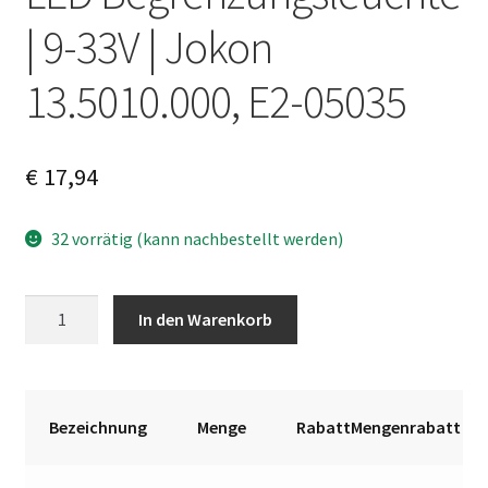
| 9-33V | Jokon
13.5010.000, E2-05035
€
17,94
32 vorrätig (kann nachbestellt werden)
LED
A
In den Warenkorb
Begrenzungsleuchte
l
|
t
9-
e
33V
r
Bezeichnung
Menge
RabattMengenrabatt
|
n
Jokon
a