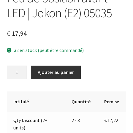
LED | Jokon (E2) 05035
€
17,94
32 en stock (peut être commandé)
quantité
A
Ajouter au panier
de
l
Feu
t
de
e
position
r
Intitulé
Quantité
Remise
avant
n
LED
a
Qty Discount (2+
2 - 3
€
17,22
|
t
units)
Jokon
i