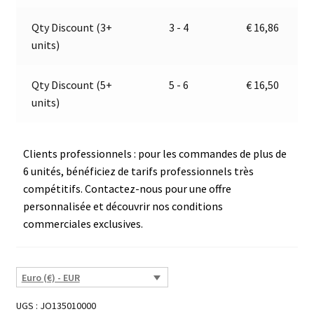
(E2)
v
05035
e
Qty Discount (3+
3 - 4
€
16,86
:
units)
Qty Discount (5+
5 - 6
€
16,50
units)
Clients professionnels : pour les commandes de plus de
6 unités, bénéficiez de tarifs professionnels très
compétitifs. Contactez-nous pour une offre
personnalisée et découvrir nos conditions
commerciales exclusives.
Euro (€) - EUR
UGS :
JO135010000