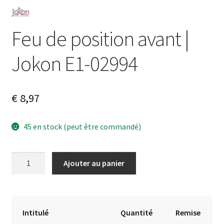
Feu de position avant |
Jokon E1-02994
€
8,97
45 en stock (peut être commandé)
quantité
A
Ajouter au panier
de
l
Feu
t
de
e
position
r
Intitulé
Quantité
Remise
avant
n