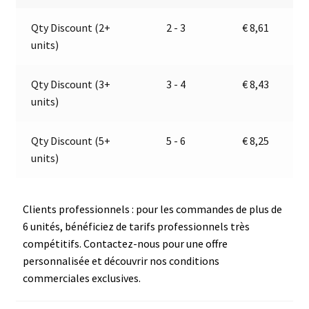
|
a
Qty Discount (2+
2 - 3
€
8,61
Jokon
t
units)
E1-
i
02994
v
e
Qty Discount (3+
3 - 4
€
8,43
:
units)
Qty Discount (5+
5 - 6
€
8,25
units)
Clients professionnels : pour les commandes de plus de
6 unités, bénéficiez de tarifs professionnels très
compétitifs. Contactez-nous pour une offre
personnalisée et découvrir nos conditions
commerciales exclusives.