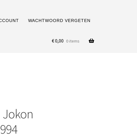
ACCOUNT
WACHTWOORD VERGETEN
€
0,00
0 items
| Jokon
2994