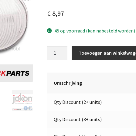
€
8,97
45 op voorraad (kan nabesteld worden)
Breedtelicht
Toevoegen aan winkelwag
|
12V
|
Jokon
Omschrijving
13.5005.000,
E1-
Qty Discount (2+ units)
02994
aantal
Qty Discount (3+ units)