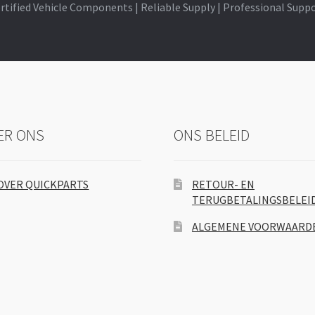
rtified Vehicle Components | Reliable Supply | Professional Supp
ER ONS
ONS BELEID
OVER QUICKPARTS
RETOUR- EN
TERUGBETALINGSBELEI
ALGEMENE VOORWAARD