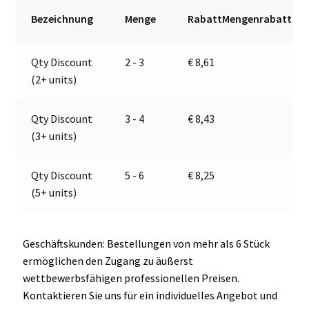
Jokon
r
Bezeichnung
Menge
RabattMengenrabatt
13.5005.000,
n
E1-
a
Qty Discount
2 - 3
€
8,61
02994
t
(2+ units)
Menge
i
v
e
Qty Discount
3 - 4
€
8,43
:
(3+ units)
Qty Discount
5 - 6
€
8,25
(5+ units)
Geschäftskunden: Bestellungen von mehr als 6 Stück
ermöglichen den Zugang zu äußerst
wettbewerbsfähigen professionellen Preisen.
Kontaktieren Sie uns für ein individuelles Angebot und