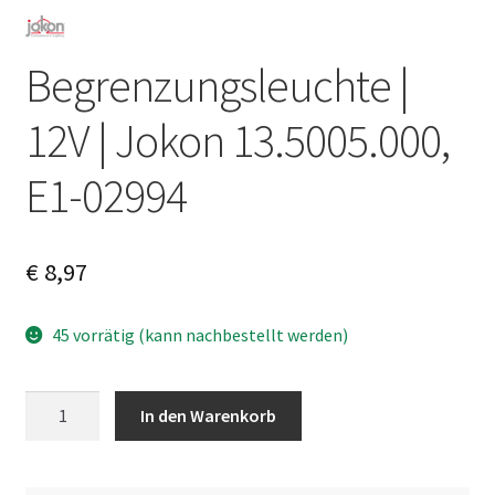
Begrenzungsleuchte |
12V | Jokon 13.5005.000,
E1-02994
€
8,97
45 vorrätig (kann nachbestellt werden)
Begrenzungsleuchte
A
In den Warenkorb
|
l
12V
t
|
e