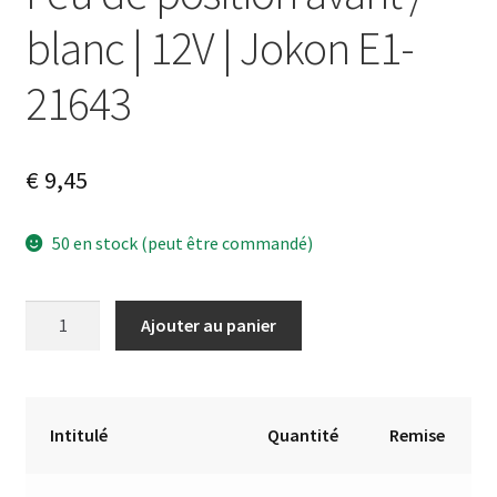
blanc | 12V | Jokon E1-
21643
€
9,45
50 en stock (peut être commandé)
quantité
A
Ajouter au panier
de
l
Feu
t
de
e
position
r
Intitulé
Quantité
Remise
avant
n
/
a