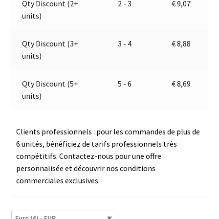
Qty Discount (2+
2 - 3
€
9,07
blanc
t
units)
|
i
12V
v
|
e
Qty Discount (3+
3 - 4
€
8,88
Jokon
:
units)
E1-
21643
Qty Discount (5+
5 - 6
€
8,69
units)
Clients professionnels : pour les commandes de plus de
6 unités, bénéficiez de tarifs professionnels très
compétitifs. Contactez-nous pour une offre
personnalisée et découvrir nos conditions
commerciales exclusives.
Euro (€) - EUR