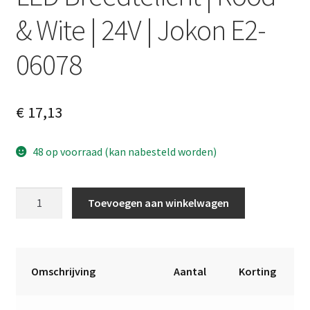
& Wite | 24V | Jokon E2-
06078
€
17,13
48 op voorraad (kan nabesteld worden)
LED
A
Toevoegen aan winkelwagen
Breedtelicht
l
|
t
Rood
e
&
r
Omschrijving
Aantal
Korting
Wite
n
|
a