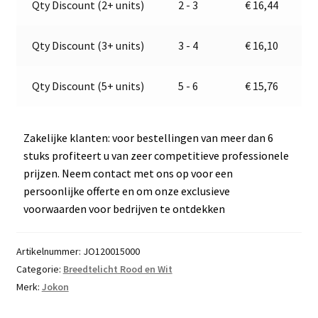
Qty Discount (2+ units)
2 - 3
€
16,44
24V
t
|
i
Jokon
v
Qty Discount (3+ units)
3 - 4
€
16,10
E2-
e
06078
:
Qty Discount (5+ units)
5 - 6
€
15,76
aantal
Zakelijke klanten: voor bestellingen van meer dan 6
stuks profiteert u van zeer competitieve professionele
prijzen. Neem contact met ons op voor een
persoonlijke offerte en om onze exclusieve
voorwaarden voor bedrijven te ontdekken
Artikelnummer:
JO120015000
Categorie:
Breedtelicht Rood en Wit
Merk:
Jokon