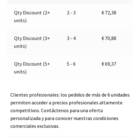
Jokon
a
Qty Discount (2+
2 - 3
€
72,38
E2-
t
units)
06015
i
cantidad
v
e
Qty Discount (3+
3 - 4
€
70,88
:
units)
Qty Discount (5+
5 - 6
€
69,37
units)
Clientes profesionales: los pedidos de más de 6 unidades
permiten acceder a precios profesionales altamente
competitivos. Contáctenos para una oferta
personalizada y para conocer nuestras condiciones
comerciales exclusivas.