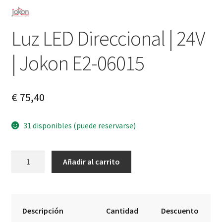
Luz LED Direccional | 24V
| Jokon E2-06015
€
75,40
31 disponibles (puede reservarse)
Luz
A
Añadir al carrito
LED
l
Direccional
t
|
e
24V
r
Descripción
Cantidad
Descuento
|
n